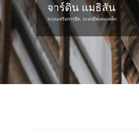
จาร์ดิน แมธิสัน
ระบบเสริมการยึด, ระบบยึดแผ่นเหล็ก