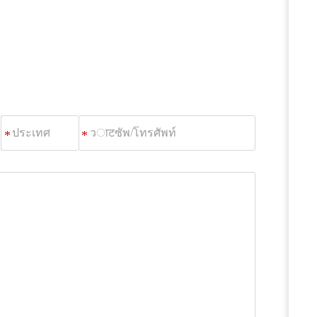
วाटซัพ/
*
โทรศัพท์