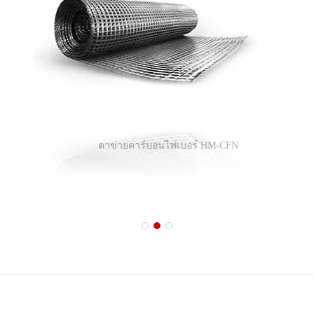
ตาข่ายคาร์บอนไฟเบอร์ HM-CFN