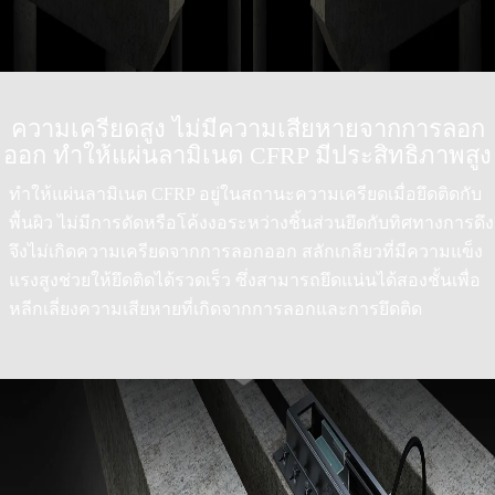
ความเครียดสูง ไม่มีความเสียหายจากการลอก
ออก ทำให้แผ่นลามิเนต CFRP มีประสิทธิภาพสูง
ทำให้แผ่นลามิเนต CFRP อยู่ในสถานะความเครียดเมื่อยึดติดกับ
พื้นผิว ไม่มีการดัดหรือโค้งงอระหว่างชิ้นส่วนยึดกับทิศทางการดึง
จึงไม่เกิดความเครียดจากการลอกออก สลักเกลียวที่มีความแข็ง
แรงสูงช่วยให้ยึดติดได้รวดเร็ว ซึ่งสามารถยึดแน่นได้สองชั้นเพื่อ
หลีกเลี่ยงความเสียหายที่เกิดจากการลอกและการยึดติด