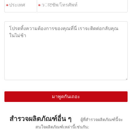
วाटซัพ/
*
โทรศัพท์
โปรด
ทิ้ง
ความ
ต้องการ
ของ
คุณ
ที่
นี่
เรา
จะ
ติดต่อ
มาพูดกันเถอะ
กลับ
คุณ
ใน
สำรวจผลิตภัณฑ์อื่น ๆ
ผู้ที่สำรวจผลิตภัณฑ์นี้จะ
ไม่
สนใจผลิตภัณฑ์เหล่านี้เช่นกัน:
ช้า