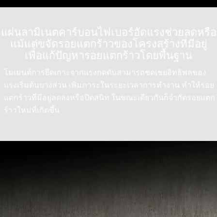
แผ่นลามิเนตคาร์บอนไฟเบอร์อัดแรงช่วยลดหรือ
แม้แต่ขจัดรอยแตกร้าวของโครงสร้างที่มีอยู่
เพื่อแก้ปัญหารอยแตกร้าวโดยพื้นฐาน
โมเมนต์การยึดเกาะจากแรงกดดันสามารถชดเชยอิทธิพลของ
แรงเริ่มต้นบางส่วน เพิ่มภาระในระยะเวลาการทำงาน ทำให้รอย
แตกร้าวที่มีอยู่ลดลงหรือปิดสนิท ในขณะเดียวกันก็จำกัดรอยแตก
ร้าวใหม่ที่เกิดขึ้น